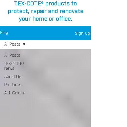
TEX-COTE® products to
protect, repair and renovate
your home or office.
Sign Up
Blog
All Posts
All Posts
TEX-COTE®
News
About Us
Products
ALL Colors